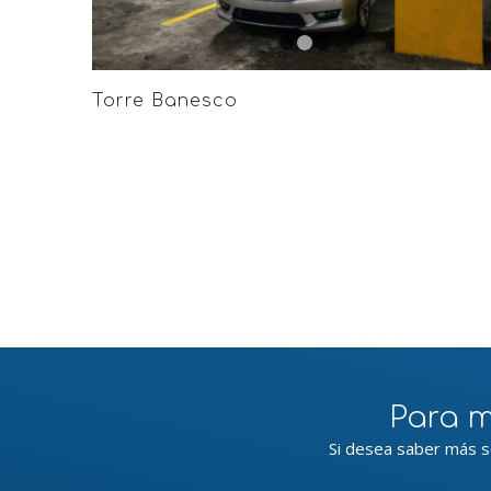
1
2
3
Torre Banesco
Para m
Si desea saber más s