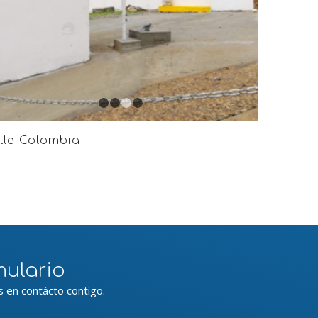
1
2
3
4
lle Colombia
mulario
 en contácto contigo.