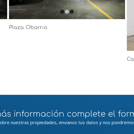
1
2
3
Plaza Obarrio
Ca
ás información complete el for
obre nuestras propiedades, envianos tus datos y nos pondremos