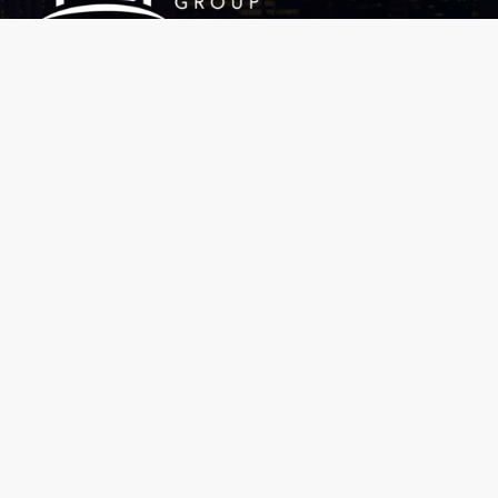
En Propiedades Comerciales del Istmo formamos un
equipo multidisciplinario de expertos que trabajamos para
identificar las necesidades inmobiliarias.
DIRECCIÓN
Plaza Obarrio, Avenida Samuel Lewis, Edificio
Plaza Obarrio, Piso 2 Oficina 211
CORREO
ventas@pci.com.pa
TELÉFONOS
+507 213 15 16 | +507 6060 1516